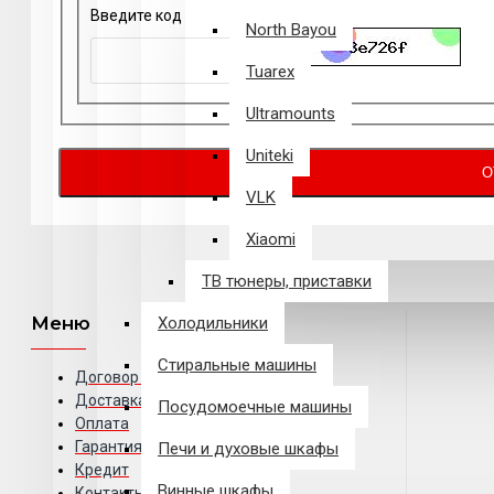
Введите код
North Bayou
Tuarex
Ultramounts
Uniteki
О
VLK
Xiaomi
ТВ тюнеры, приставки
Меню
Холодильники
Стиральные машины
Договор публичной оферты
Доставка
Посудомоечные машины
Оплата
Гарантия
Печи и духовые шкафы
Кредит
Винные шкафы
Контакты