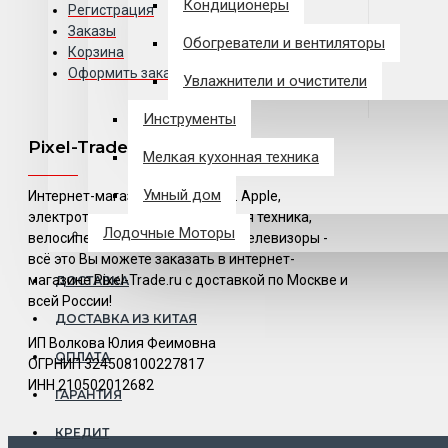
Кондиционеры
Регистрация
Заказы
Обогреватели и вентиляторы
Корзина
Оформить заказ
Увлажнители и очистители
Инструменты
Pixel-Trade
Мелкая кухонная техника
Умный дом
Интернет-магазин "Pixel-Trade". Apple,
электротранспорт, компьютерная техника,
Лодочные Моторы
велосипеды, электросамокаты, телевизоры -
всё это Вы можете заказать в интернет-
магазине Pixel-Trade.ru с доставкой по Москве и
ДОСТАВКА
всей России!
ДОСТАВКА ИЗ КИТАЯ
ИП Волкова Юлия Феимовна
ОПЛАТА
ОГРНИП 324508100227817
ИНН 210502012682
ГАРАНТИЯ
КРЕДИТ