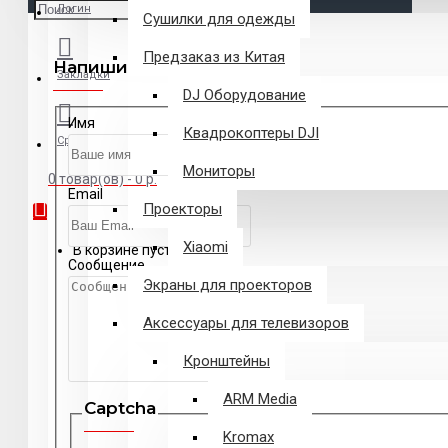
Логин
Сушилки для одежды
Предзаказ из Китая
Напишите нам
Закладки
DJ Оборудование
Имя
Квадрокоптеры DJI
Сравнение
Мониторы
0 товар(ов) - 0 р.
Email
Проекторы
Xiaomi
В корзине пусто!
Сообщение
Экраны для проекторов
Аксессуары для телевизоров
Кронштейны
ARM Media
Captcha
Kromax