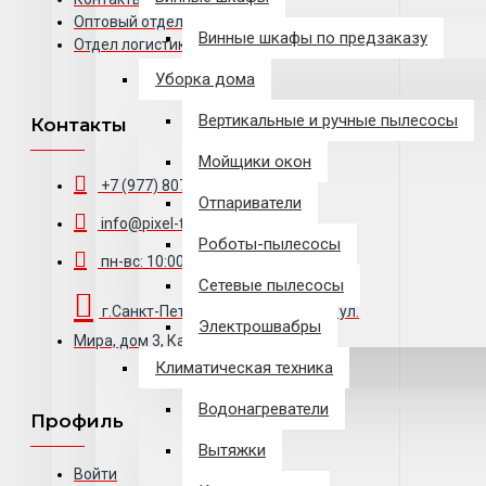
Оптовый отдел
Винные шкафы по предзаказу
Отдел логистики
Уборка дома
Вертикальные и ручные пылесосы
Контакты
Мойщики окон
+7 (977) 807-69-49
Отпариватели
info@pixel-trade.ru
Роботы-пылесосы
пн-вс: 10:00 - 20:00
Сетевые пылесосы
г.Санкт-Петербург, БЦ Троицкий, ул.
Электрошвабры
Мира, дом 3, Каб. 222
Климатическая техника
Водонагреватели
Профиль
Вытяжки
Войти