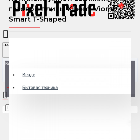
газовой плиты Xiaomi Viomi
Smart T-Shaped
Menu
Везде
Везде
0 товар(ов) - 0 р.
Бытовая техника
В корзине пусто!