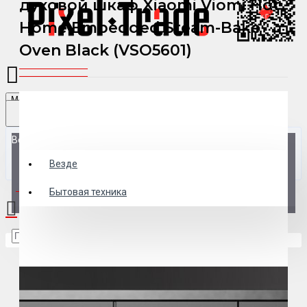
духовой шкаф Xiaomi Viomi Hot
Home Embedded Steam-Bake
Oven Black (VSO5601)
Menu
Везде
Везде
0 товар(ов) - 0 р.
Бытовая техника
В корзине пусто!