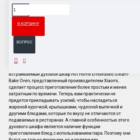
Доставка товара по всему Таможенному союзу.
Гарантия возврата и обмена брака.
В КОРЗИНУ
Система бонусов и подарков за покупки.
ВОПРОС
ОПИСАНИЕ
Встраиваемый духовой шкаф Hot Home Embedded Steam-
Bake Oven, представленный производителем Xiaomi,
сделает процесс приготовления более простым и менее
затратным по времени. Теперь вам практически не
придется прикладывать усилий, чтобы насладиться
жареной курочкой, крылышками, чудесной выпечкой и
другими блюдами, которые по вкусу не отличаются от
подаваемых в ресторанах. А главной особенностью этого
духового шкафа является наличие функции
приготовления блюд с использованием пара. Поэтому они
будут не только вкусными, но и полезными.