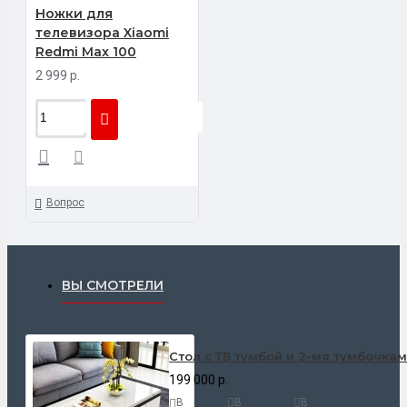
Ножки для
телевизора Xiaomi
Redmi Max 100
2 999 р.
Вопрос
ВЫ СМОТРЕЛИ
Стол с ТВ тумбой и 2-мя тумбочка
199 000 р.
В
В
В