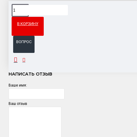
Доставка товара по всему Таможенному союзу.
Гарантия возврата и обмена брака.
В КОРЗИНУ
Система бонусов и подарков за покупки.
ВОПРОС
ОТЗЫВЫ
НАПИСАТЬ ОТЗЫВ
Ваше имя:
Ваш отзыв