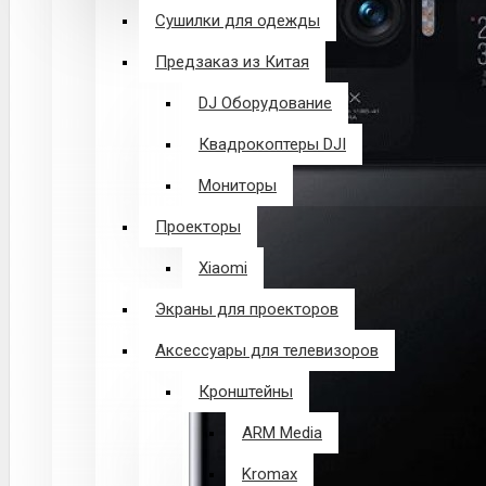
Логин
Сушилки для одежды
Предзаказ из Китая
Закладки
DJ Оборудование
Квадрокоптеры DJI
Сравнение
Мониторы
0 товар(ов) - 0 р.
Проекторы
Xiaomi
В корзине пусто!
Экраны для проекторов
Аксессуары для телевизоров
Кронштейны
ARM Media
Kromax